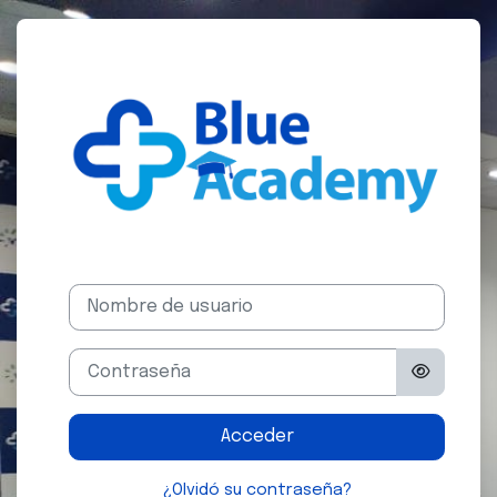
Salta al contenido principal
Entrar a Blue
Nombre de usuario
Contraseña
Acceder
¿Olvidó su contraseña?